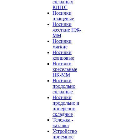
складных
КШТС
Носилки
плащевые
Носилки
жесткие НЖ-
ММ
Носилки
мягкие
Носилки
ковшовые
Носилки
кресельные
НК-ММ
Носилки
продольно
складные
Носилки
продольно и
поперечно
складные
Тележка -
каталка
Устройство
приемное