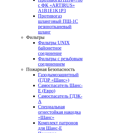
с ФК «ARTIRUS»
A1B1E1K1P3
Противогаз
шланговый ПШ-1С
резинотканевый
шланг
Фильтры
Фильтры UNIX
байонетное
соединение
Фильтры с резьбовым
соединением
Пожарная Безопасность
Газодымозащитный
(ГДЗР «Шанс»)
Самоспасатель Шанс-
Е (Евро)
Самоспасатель ГДЗК-
А
Специальная
огнестойкая накидка
«Шанс»
Комплект патронов
для Шанс-Е