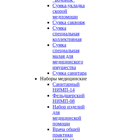
Сумка-укладка
скорой
медпомощи
Сумка саквояж
Сумка
специальная
коллективная
Сумка
специальная
малая для
медицинского
имущества
Сумка санитара
Наборы медицинские
Cанитарный
НИМП-14
Фельдшерский
НИМП-08
Набор изделий
для
медицинской
помощи
Врача общей
практики