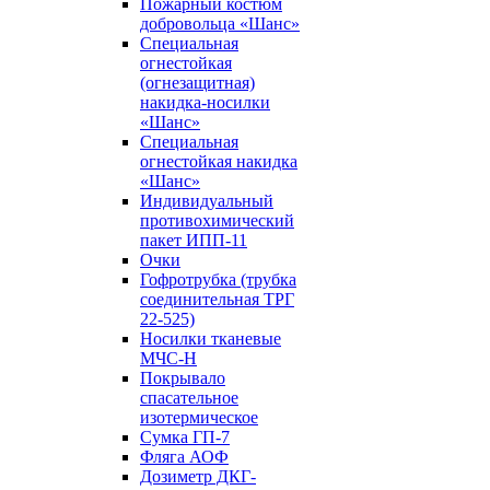
Пожарный костюм
добровольца «Шанс»
Специальная
огнестойкая
(огнезащитная)
накидка-носилки
«Шанс»
Специальная
огнестойкая накидка
«Шанс»
Индивидуальный
противохимический
пакет ИПП-11
Очки
Гофротрубка (трубка
соединительная ТРГ
22-525)
Носилки тканевые
МЧС-Н
Покрывало
спасательное
изотермическое
Сумка ГП-7
Фляга АОФ
Дозиметр ДКГ-