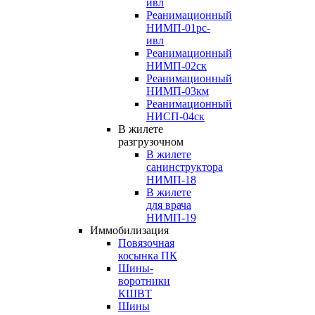
ивл
Реанимационный
НИМП-01рс-
ивл
Реанимационный
НИМП-02ск
Реанимационный
НИМП-03км
Реанимационный
НИСП-04ск
В жилете
разгрузочном
В жилете
санинструктора
НИМП-18
В жилете
для врача
НИМП-19
Иммобилизация
Повязочная
косынка ПК
Шины-
воротники
КШВТ
Шины