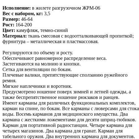
Исполнение:
в жилете разгрузочном ЖРМ-
06
Вес с набором, кг:
3,5
Размер:
46-
64
Рост:
164-
200
Цвет:
камуфляж, темно-
синий
Материал:
ткань смесовая с водоотталкивающей пропиткой;
фурнитура – металлическая и пластмассовая.
Регулируются по объему и росту.
Обеспечивают равномерное распределение веса.
Застегиваются на молнию и кнопки.
Сетка для вентиляции по бокам.
Плечевые валики, препятствующие сползанию ружейного
ремня.
Мягкие наплечники и воротник.
Предусмотрено ношение поверх зимней и летней одежды, а
также беспрепятственное ношение рюкзаков и ранцев.
Имеют карманы для различных функциональных комплектов,
карман на спине, по бокам. Все карманы с люверсами для стока
воды. Восемь карманов для медицинского имущества. Два
кармана с жесткими ложементами для десяти шприц-
тюбиков.
Карман для портативной радиостанции. Четыре кармана для
четырех магазинов. Два кармана для гранат. Карман для
табельного оружия. Два внутренних кармана для документов.